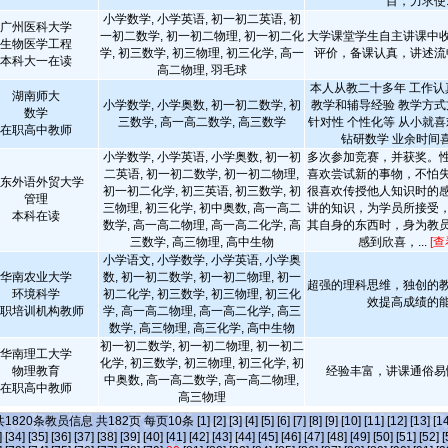
目，力求使..
小学数学, 小学英语, 初一初二英语, 初
广州医科大学
一初二数学, 初一初二物理, 初一初二化
大学课堂学生自主讲课中
生物医学工程
学, 初三数学, 初三物理, 初三化学, 高一
评价，备课认真，讲述
本科大一在读
高二物理, 羽毛球
本人从教二十多年 工作认
湖南师大
小学数学, 小学奥数, 初一初二数学, 初
教学和辅导经验 教学方
数学
三数学, 高一高二数学, 高三数学
针对性 个性化等 从小就喜
在职高中教师
钻研数学 业余时间
小学数学, 小学英语, 小学奥数, 初一初
多次参加竞赛，并获奖。
二英语, 初一初二数学, 初一初二物理,
喜欢尝试新的事物，不怕
东外语外贸大学
初一初二化学, 初三英语, 初三数学, 初
很喜欢传授他人知识时的
管理
三物理, 初三化学, 初中奥数, 高一高二
讲的知识，为学员所接受
本科在读
数学, 高一高二物理, 高一高二化学, 高
其自身的东西时，身为教
三数学, 高三物理, 高中生物
感到欣喜，...
[查
小学语文, 小学数学, 小学英语, 小学奥
华南农业大学
数, 初一初二数学, 初一初二物理, 初一
超强的理科思维，独创的
环境科学
初二化学, 初三数学, 初三物理, 初三化
效提高成绩的
职培训机构教师
学, 高一高二物理, 高一高二化学, 高三
数学, 高三物理, 高三化学, 高中生物
初一初二数学, 初一初二物理, 初一初二
华南理工大学
化学, 初三数学, 初三物理, 初三化学, 初
物理教育
经验丰富，讲课通俗
中奥数, 高一高二数学, 高一高二物理,
在职高中教师
高三物理
共
1820
条教员信息 共
182
页 每页
10
条
[1]
[2]
[3]
[4]
[5]
[6]
[7]
[8]
[9]
[10]
[11]
[12]
[13]
[14
]
[34]
[35]
[36]
[37]
[38]
[39]
[40]
[41]
[42]
[43]
[44]
[45]
[46]
[47]
[48]
[49]
[50]
[51]
[52]
[