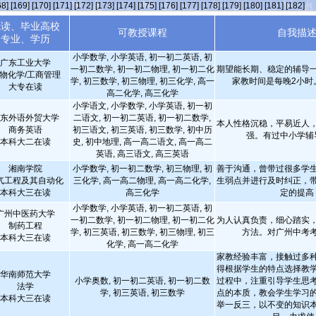
68]
[169]
[170]
[171]
[172]
[173]
[174]
[175]
[176]
[177]
[178]
[179]
[180]
[181]
[182]
就读、毕业高校
可教授课程
自我描
专业、学历
小学数学, 小学英语, 初一初二英语, 初
广东工业大学
一初二数学, 初一初二物理, 初一初二化
期望能长期、稳定的辅导
物化学/工商管理
学, 初三数学, 初三物理, 初三化学, 高一
家教时间是每晚2小时
大专在读
高二化学, 高三化学
小学语文, 小学数学, 小学英语, 初一初
东外语外贸大学
二语文, 初一初二英语, 初一初二数学,
本人性格沉稳，平易近人
商务英语
初三语文, 初三英语, 初三数学, 初中历
强。有过中小学辅
本科大二在读
史, 初中地理, 高一高二语文, 高一高二
英语, 高三语文, 高三英语
湘南学院
小学数学, 初一初二数学, 初三物理, 初
善于沟通，曾带过很多学
气工程及其自动化
三化学, 高一高二物理, 高一高二化学,
生弱点并进行及时纠正，
本科大三在读
高三化学
定的提高
小学数学, 小学英语, 初一初二英语, 初
广州中医药大学
一初二数学, 初一初二物理, 初一初二化
为人认真负责，细心踏实
制药工程
学, 初三英语, 初三数学, 初三物理, 初三
方法。对广州中考
本科大三在读
化学, 高一高二化学
家教经验丰富，接触过多
得根据学生的特点选择教
华南师范大学
小学奥数, 初一初二英语, 初一初二数
过程中，注重引导学生思
法学
学, 初三英语, 初三数学
点的本质，教会学生学习
本科大三在读
举一反三，以不变的知识