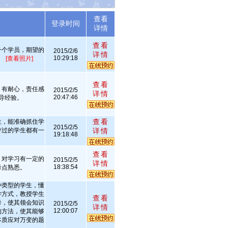
查看
述
登录时间
详情
查看
一个学员，期望的
2015/2/6
详情
10:29:18
。
[查看照片]
查看
，有耐心，责任感
2015/2/5
详情
20:47:46
导经验。
查看
生，能准确抓住学
2015/2/5
带过的学生都有一
详情
19:18:48
查看
，对学习有一定的
2015/2/5
详情
18:38:54
考点熟悉。
种类型的学生，懂
学方式，教授学生
查看
考，使其领会知识
2015/2/5
详情
12:00:07
的方法，使其能够
本质应对万变的题