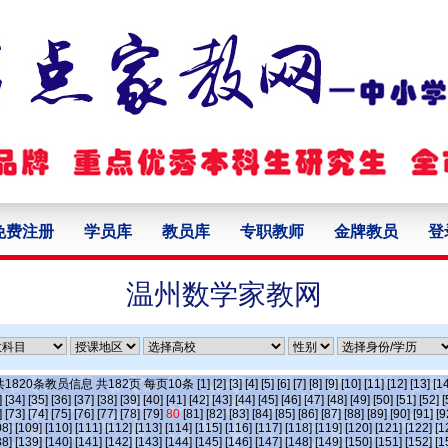
免费注册
学员库
教员库
专职教师
金牌教员
登
温州数学家教网
共
1820
条教员信息 共
182
页 每页
10
条
[1]
[2]
[3]
[4]
[5]
[6]
[7]
[8]
[9]
[10]
[11]
[12]
[13]
[14
]
[34]
[35]
[36]
[37]
[38]
[39]
[40]
[41]
[42]
[43]
[44]
[45]
[46]
[47]
[48]
[49]
[50]
[51]
[52]
[
]
[73]
[74]
[75]
[76]
[77]
[78]
[79]
80
[81]
[82]
[83]
[84]
[85]
[86]
[87]
[88]
[89]
[90]
[91]
[9
08]
[109]
[110]
[111]
[112]
[113]
[114]
[115]
[116]
[117]
[118]
[119]
[120]
[121]
[122]
[1
38]
[139]
[140]
[141]
[142]
[143]
[144]
[145]
[146]
[147]
[148]
[149]
[150]
[151]
[152]
[1