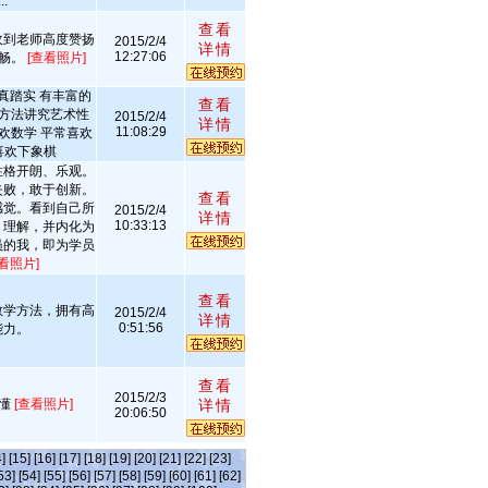
.
查看
收到老师高度赞扬
2015/2/4
详情
12:27:06
流畅。
[查看照片]
真踏实 有丰富的
查看
式方法讲究艺术性
2015/2/4
详情
11:08:29
欢数学 平常喜欢
喜欢下象棋
性格开朗、乐观。
失败，敢于创新。
查看
感觉。看到自己所
2015/2/4
详情
10:33:13
，理解，并内化为
员的我，即为学员
看照片]
查看
教学方法，拥有高
2015/2/4
详情
0:51:56
能力。
查看
2015/2/3
易懂
[查看照片]
详情
20:06:50
]
[15]
[16]
[17]
[18]
[19]
[20]
[21]
[22]
[23]
53]
[54]
[55]
[56]
[57]
[58]
[59]
[60]
[61]
[62]