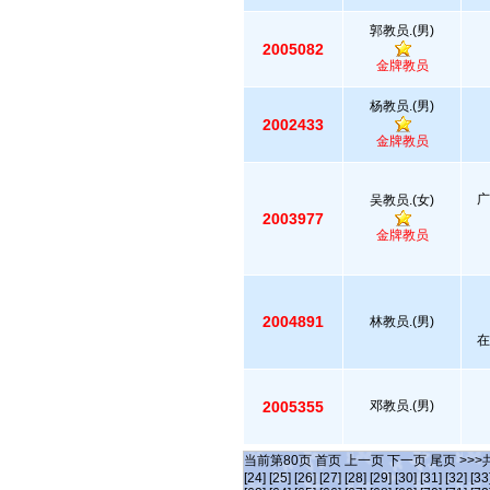
郭教员.(男)
2005082
金牌教员
杨教员.(男)
2002433
金牌教员
广
吴教员.(女)
2003977
金牌教员
2004891
林教员.(男)
在
2005355
邓教员.(男)
当前第
80
页
首页
上一页
下一页
尾页
>>>
[24]
[25]
[26]
[27]
[28]
[29]
[30]
[31]
[32]
[33