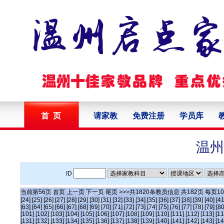
首 页
请家教
免费注册
学员库
温州
ID
当前第
56
页
首页
上一页
下一页
尾页
>>>共
1820
条教员信息 共
182
页 每页
10
[24]
[25]
[26]
[27]
[28]
[29]
[30]
[31]
[32]
[33]
[34]
[35]
[36]
[37]
[38]
[39]
[40]
[41
[63]
[64]
[65]
[66]
[67]
[68]
[69]
[70]
[71]
[72]
[73]
[74]
[75]
[76]
[77]
[78]
[79]
[80
[101]
[102]
[103]
[104]
[105]
[106]
[107]
[108]
[109]
[110]
[111]
[112]
[113]
[11
[131]
[132]
[133]
[134]
[135]
[136]
[137]
[138]
[139]
[140]
[141]
[142]
[143]
[14