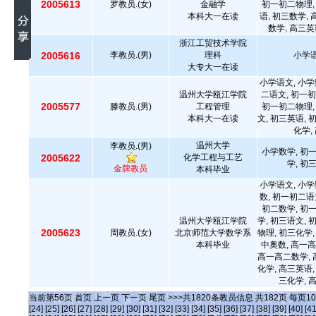
2005613
罗教员.(女)
金融学
初一初二物理,
本科大一在读
语, 初三数学,
数学, 高三英
浙江工贸技术学院
2005616
李教员.(男)
理科
小学语
大专大一在读
小学语文, 小学
温州大学瓯江学院
二语文, 初一初
2005577
滕教员.(男)
工程管理
初一初二物理,
本科大一在读
文, 初三英语, 
化学,
温州大学
李教员.(男)
小学数学, 初
2005622
化学工程与工艺
学, 初
金牌教员
本科毕业
小学语文, 小学
数, 初一初二语
初二数学, 初
温州大学瓯江学院
学, 初三语文, 
2005623
周教员.(女)
北京师范大学数学系
物理, 初三化学,
本科毕业
中奥数, 高一高
高一高二数学, 
化学, 高三英语,
三化学, 
当前第
56
页
首页
上一页
下一页
尾页
>>>共
1820
条教员信息 共
182
页 每页
10
[24]
[25]
[26]
[27]
[28]
[29]
[30]
[31]
[32]
[33]
[34]
[35]
[36]
[37]
[38]
[39]
[40]
[41