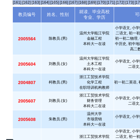
[161]
[162]
[163]
[164]
[165]
[166]
[167]
[168]
[169]
[170]
[171]
[172]
[173]
[17
就读、毕业高校
教员编号
姓名、性别
可
专业、学历
小学语文, 小学
温州大学瓯江学院
二语文, 初一初
2005564
陈教员.(男)
金融工程
初一初二物理, 
本科大一在读
中历史, 初中地
高二数
温州大学瓯江学院
小学语文, 小学
2005604
刘教员.(女)
土木工程
二语文
本科大一在读
浙江工贸技术学院
2004807
柯教员.(男)
化学工程
初一初二英语, 
在职培训机构教师
浙江工贸技术学院
小学语文, 小学
2005607
刘教员.(女)
财务管理
二语文
本科大二在读
温州大学
小学语文, 小学
2005608
朱教员.(男)
市场营销
本科大一在读
小学语文, 小学
浙江工贸技术学院
二语文, 初一初