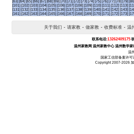
[63]
[64]
[65]
[66]
[67]
[68]
[69]
[70]
[71]
[72]
[73]
[74]
[75]
[76]
[77]
[78]
[79]
[80
[101]
[102]
[103]
[104]
[105]
[106]
[107]
[108]
[109]
[110]
[111]
[112]
[113]
[11
[131]
[132]
[133]
[134]
[135]
[136]
[137]
[138]
[139]
[140]
[141]
[142]
[143]
[14
[161]
[162]
[163]
[164]
[165]
[166]
[167]
[168]
[169]
[170]
[171]
[172]
[173]
[17
关于我们
-
请家教
-
做家教
-
收费标准
-
温
13262409175
联系电话:
温州家教网
温州家教中心
温州数学家
温
国家工信部备案许可
Copyright 2007-2026