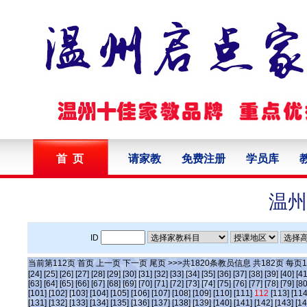
首 页
请家教
免费注册
学员库
温州
ID
当前第
112
页
首页
上一页
下一页
尾页
>>>共
1820
条教员信息 共
182
页 每页
1
[24]
[25]
[26]
[27]
[28]
[29]
[30]
[31]
[32]
[33]
[34]
[35]
[36]
[37]
[38]
[39]
[40]
[41
[63]
[64]
[65]
[66]
[67]
[68]
[69]
[70]
[71]
[72]
[73]
[74]
[75]
[76]
[77]
[78]
[79]
[80
[101]
[102]
[103]
[104]
[105]
[106]
[107]
[108]
[109]
[110]
[111]
112
[113]
[114
[131]
[132]
[133]
[134]
[135]
[136]
[137]
[138]
[139]
[140]
[141]
[142]
[143]
[14