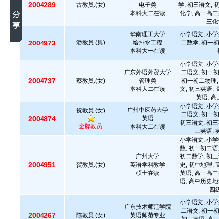
2004289
古教员.(女)
电子类
学, 初三语文, 
本科大二在读
化学, 高一高二
三化
华南理工大学
小学语文, 小学
2004973
潘教员.(男)
给排水工程
二数学, 初一初
本科大一在读
小学语文, 小学
广东外语外贸大学
二语文, 初一初
2004737
蔡教员.(女)
管理类
初一初二物理,
本科大二在读
文, 初三英语,
英语, 
小学语文, 小学
广州中医药大学
祝教员.(女)
二语文, 初一初
2004874
英语
初三语文, 初三
金牌教员
本科大二在读
三英语,
小学语文, 小学
数, 初一初二语
广州大学
初二数学, 初三
2004951
贺教员.(女)
英语学科教学
史, 初中地理,
硕士在读
英语, 高一高二
语, 高中历史地
四级
小学语文, 小学
广东技术师范学院
二语文, 初一初
2004267
陈教员.(女)
英语师范专业