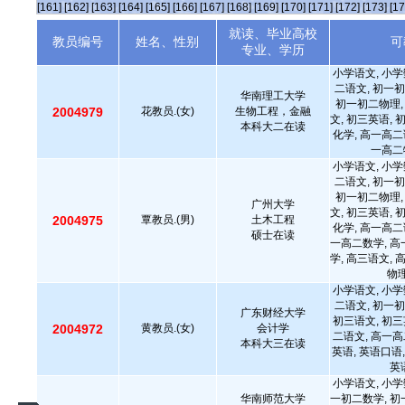
[161]
[162]
[163]
[164]
[165]
[166]
[167]
[168]
[169]
[170]
[171]
[172]
[173]
[17
就读、毕业高校
教员编号
姓名、性别
可
专业、学历
小学语文, 小学
二语文, 初一初
华南理工大学
初一初二物理,
2004979
花教员.(女)
生物工程，金融
文, 初三英语, 
本科大二在读
化学, 高一高二
一高二
小学语文, 小学
二语文, 初一初
初一初二物理,
广州大学
文, 初三英语, 
2004975
覃教员.(男)
土木工程
化学, 高一高二
硕士在读
一高二数学, 高
学, 高三语文, 
物理
小学语文, 小学
二语文, 初一初
广东财经大学
初三语文, 初三
2004972
黄教员.(女)
会计学
二语文, 高一高
本科大三在读
英语, 英语口语
英
小学语文, 小学
华南师范大学
一初二数学, 初