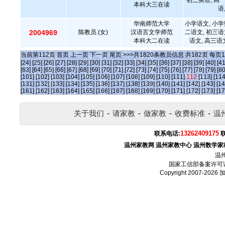
初三英语, 高
本科大三在读
语
华南师范大学
小学语文, 小学
2004969
陈教员.(女)
汉语言文学师范
二语文, 初三语
本科大二在读
语文, 高三语
当前第
112
页
首页
上一页
下一页
尾页
>>>共
1820
条教员信息 共
182
页 每页
1
[24]
[25]
[26]
[27]
[28]
[29]
[30]
[31]
[32]
[33]
[34]
[35]
[36]
[37]
[38]
[39]
[40]
[41
[63]
[64]
[65]
[66]
[67]
[68]
[69]
[70]
[71]
[72]
[73]
[74]
[75]
[76]
[77]
[78]
[79]
[80
[101]
[102]
[103]
[104]
[105]
[106]
[107]
[108]
[109]
[110]
[111]
112
[113]
[114
[131]
[132]
[133]
[134]
[135]
[136]
[137]
[138]
[139]
[140]
[141]
[142]
[143]
[14
[161]
[162]
[163]
[164]
[165]
[166]
[167]
[168]
[169]
[170]
[171]
[172]
[173]
[17
关于我们
-
请家教
-
做家教
-
收费标准
-
温
13262409175
联系电话:
温州家教网
温州家教中心
温州数学家
温
国家工信部备案许可
Copyright 2007-2026