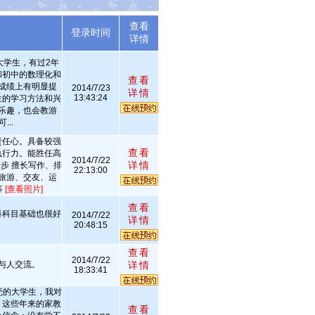
查看
述
登录时间
详情
大学生，有过2年
和初中的数理化和
查看
成绩上有明显提
2014/7/23
详情
13:43:24
生的学习方法和兴
乐趣，也会教游
...
责任心。具备较强
查看
执行力。能胜任高
2014/7/22
详情
步 擅长写作、排
22:13:00
旅游、交友、运
等
[查看照片]
查看
科科目基础也很好
2014/7/22
详情
20:48:15
查看
2014/7/22
与人交流。
详情
18:33:41
壳的大学生，我对
。这些年来的家教
查看