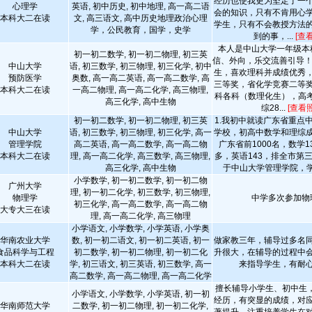
经历也使我更为坚定了一
心理学
英语, 初中历史, 初中地理, 高一高二语
会的知识，只有不肯用心
本科大二在读
文, 高三语文, 高中历史地理政治心理
学生，只有不会教授方法
学，公民教育，国学，史学
到的事，...
[查
本人是中山大学一年级本
初一初二数学, 初一初二物理, 初三英
信、外向，乐交流善引导！
中山大学
语, 初三数学, 初三物理, 初三化学, 初中
生，喜欢理科并成绩优秀
预防医学
奥数, 高一高二英语, 高一高二数学, 高
三等奖，省化学竞赛二等
本科大二在读
一高二物理, 高一高二化学, 高三物理,
科各科（数理化生），高考
高三化学, 高中生物
综28...
[查看
初一初二数学, 初一初二物理, 初三英
1.我初中就读广东省重点
中山大学
语, 初三数学, 初三物理, 初三化学, 高一
学校，初高中数学和理综
管理学院
高二英语, 高一高二数学, 高一高二物
广东省前1000名，数学1
本科大二在读
理, 高一高二化学, 高三数学, 高三物理,
多，英语143，排全市第三
高三化学, 高中生物
于中山大学管理学院，学习
小学数学, 初一初二数学, 初一初二物
广州大学
理, 初一初二化学, 初三数学, 初三物理,
物理学
中学多次参加物
初三化学, 高一高二数学, 高一高二物
大专大三在读
理, 高一高二化学, 高三物理
小学语文, 小学数学, 小学英语, 小学奥
华南农业大学
数, 初一初二语文, 初一初二英语, 初一
做家教三年，辅导过多名
食品科学与工程
初二数学, 初一初二物理, 初一初二化
升很大，在辅导的过程中
本科大二在读
学, 初三语文, 初三英语, 初三数学, 高一
来指导学生，有耐
高二数学, 高一高二物理, 高一高二化学
擅长辅导小学生、初中生
小学语文, 小学数学, 小学英语, 初一初
经历，有突显的成绩，对
华南师范大学
二数学, 初一初二物理, 初一初二化学,