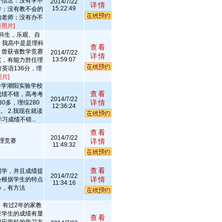
个信念：没有学不
2014/7/22
详情
15:22:49
学；没有教不会的
的老师；没有办不
看照片]
科生，乐观、自
 我高中是是理科
查看
，曾获省数学竞赛
2014/7/22
详情
13:59:07
奖，有能力胜任理
英语136分，理
照片]
中学潮阳实验学校
查看
成绩不错，高考考
2014/7/22
详情
30多，理综280
12:36:24
。 2.我现在就读
成绩不错...
查看
2014/7/22
理竞赛
详情
11:49:32
查看
同学，并且成绩提
2014/7/22
详情
会根据学生的特点
11:34:16
心，有方法
，有过2年的家教
应学生的成绩有显
查看