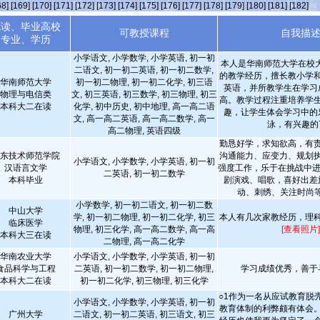
68]
[169]
[170]
[171]
[172]
[173]
[174]
[175]
[176]
[177]
[178]
[179]
[180]
[181]
[182]
就读、毕业高校
可教授课程
自我描
专业、学历
小学语文, 小学数学, 小学英语, 初一初
本人是华南师范大学在校
二语文, 初一初二英语, 初一初二数学,
的教学经历，擅长教小学
华南师范大学
初一初二物理, 初一初二化学, 初三语
英语，并所教学生在学习
物理与电信类
文, 初三英语, 初三数学, 初三物理, 初三
高。教学过程注重培养学
本科大二在读
化学, 初中历史, 初中地理, 高一高二语
趣，让学生体会学习中的
文, 高一高二英语, 高一高二数学, 高一
泳，有兴趣的可
高二物理, 英语四级
勤恳好学，求知欲高，有
东技术师范学院
沟通能力、应变力、规划
小学语文, 小学数学, 小学英语, 初一初
汉语言文学
强度工作，乐于在挑战中进
二英语, 初一初二数学
本科毕业
剧演戏、唱歌，喜好出差
动、刺绣、关注时尚
小学数学, 初一初二语文, 初一初二数
中山大学
学, 初一初二物理, 初一初二化学, 初三
本人有几次家教经历，理
临床医学
物理, 初三化学, 高一高二数学, 高一高
[查看照片]
本科大三在读
二物理, 高一高二化学
华南农业大学
小学语文, 小学数学, 小学英语, 初一初
食品科学与工程
二英语, 初一初二数学, 初一初二物理,
学习成绩优秀，善于
本科大二在读
初一初二化学, 初三物理, 初三化学
○1作为一名从应试教育脱
小学语文, 小学数学, 小学英语, 初一初
教育体制的利弊颇有体会
广州大学
二语文, 初一初二英语, 初三语文, 初三