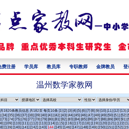
免费注册
学员库
教员库
专职教师
金牌教员
登
温州数学家教网
>共
1820
条教员信息 共
182
页 每页
10
条
[1]
[2]
[3]
[4]
[5]
[6]
[7]
[8]
[9]
[10]
[11]
[12]
[13]
[
]
[34]
[35]
[36]
[37]
[38]
[39]
[40]
[41]
[42]
[43]
[44]
[45]
[46]
[47]
[48]
[49]
[50]
[51]
[52]
[
]
[73]
[74]
[75]
[76]
[77]
[78]
[79]
[80]
[81]
[82]
[83]
[84]
[85]
[86]
[87]
[88]
[89]
[90]
[91]
[
08]
[109]
[110]
[111]
[112]
[113]
[114]
[115]
[116]
[117]
[118]
[119]
[120]
[121]
[122]
[1
38]
[139]
[140]
[141]
[142]
[143]
144
[145]
[146]
[147]
[148]
[149]
[150]
[151]
[152]
[15