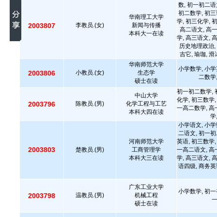
数, 初一初二语
初二数学, 初三
华南理工大学
学, 初三化学, 
2003807
李教员.(女)
新闻与传播
高二语文, 高
本科大一在读
学, 高三语文, 
历史地理政治, 
吉它, 瑜珈, 
华南师范大学
小学数学, 小学
2003806
小教员.(女)
生态学
二数学
硕士在读
初一初二数学, 
中山大学
化学, 初三数学,
2003796
陈教员.(男)
化学工程与工艺
一高二数学, 高
本科大四在读
学
小学语文, 小学
二语文, 初一初
河南师范大学
英语, 初三数学,
2003803
楚教员.(男)
工商管理学
一高二语文, 高
本科大三在读
学, 高三语文, 
语四级, 商务英
广东工业大学
小学数学, 初一
2003798
温教员.(男)
机械工程
硕士在读