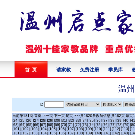
首 页
请家教
免费注册
学员库
温州
ID
当前第
181
页
首页
上一页
下一页
尾页
>>>共
1820
条教员信息 共
182
页 每页
1
[24]
[25]
[26]
[27]
[28]
[29]
[30]
[31]
[32]
[33]
[34]
[35]
[36]
[37]
[38]
[39]
[40]
[41
[63]
[64]
[65]
[66]
[67]
[68]
[69]
[70]
[71]
[72]
[73]
[74]
[75]
[76]
[77]
[78]
[79]
[80
[101]
[102]
[103]
[104]
[105]
[106]
[107]
[108]
[109]
[110]
[111]
[112]
[113]
[11
[131]
[132]
[133]
[134]
[135]
[136]
[137]
[138]
[139]
[140]
[141]
[142]
[143]
[14