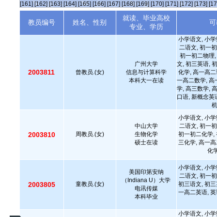
[161]
[162]
[163]
[164]
[165]
[166]
[167]
[168]
[169]
[170]
[171]
[172]
[173]
[17
就读、毕业高校
教员编号
姓名、性别
可
专业、学历
小学语文, 小学
二语文, 初一初
初一初二物理,
广州大学
文, 初三英语, 
2003811
曾教员.(女)
信息与计算科学
化学, 高一高二
本科大一在读
一高二数学, 高
学, 高三数学, 
口语, 新概念英语
小学语文, 小学
中山大学
二语文, 初一初
2003810
周教员.(女)
生物化学
初一初二化学, 
硕士在读
三化学, 高一高
化学
小学语文, 小学
美国印第安纳
二语文, 初一初
（Indiana U）大学
2003805
童教员.(女)
初三语文, 初三
电讯传媒
一高二英语, 英
本科毕业
小学语文, 小学