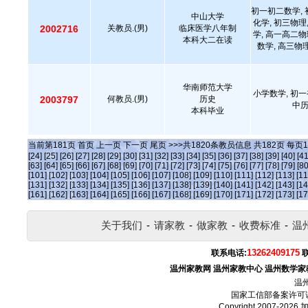
初一初二数学, 
中山大学
化学, 初三物理
2002716
关教员.(男)
临床医学八年制
学, 高一高二物
本科大二在读
数学, 高三物
华南师范大学
小学数学, 初一
2003797
何教员.(男)
历史
中
本科毕业
当前第
181
页
首页
上一页
下一页
尾页
>>>共
1820
条教员信息 共
182
页 每页
1
[24]
[25]
[26]
[27]
[28]
[29]
[30]
[31]
[32]
[33]
[34]
[35]
[36]
[37]
[38]
[39]
[40]
[41
[63]
[64]
[65]
[66]
[67]
[68]
[69]
[70]
[71]
[72]
[73]
[74]
[75]
[76]
[77]
[78]
[79]
[80
[101]
[102]
[103]
[104]
[105]
[106]
[107]
[108]
[109]
[110]
[111]
[112]
[113]
[11
[131]
[132]
[133]
[134]
[135]
[136]
[137]
[138]
[139]
[140]
[141]
[142]
[143]
[14
[161]
[162]
[163]
[164]
[165]
[166]
[167]
[168]
[169]
[170]
[171]
[172]
[173]
[17
关于我们
-
请家教
-
做家教
-
收费标准
-
温
13262409175
联系电话:
温州家教网
温州家教中心
温州数学家
温
国家工信部备案许可
Copyright 2007-2026