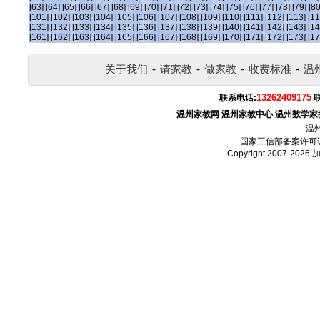
[63]
[64]
[65]
[66]
[67]
[68]
[69]
[70]
[71]
[72]
[73]
[74]
[75]
[76]
[77]
[78]
[79]
[80
[101]
[102]
[103]
[104]
[105]
[106]
[107]
[108]
[109]
[110]
[111]
[112]
[113]
[11
[131]
[132]
[133]
[134]
[135]
[136]
[137]
[138]
[139]
[140]
[141]
[142]
[143]
[14
[161]
[162]
[163]
[164]
[165]
[166]
[167]
[168]
[169]
[170]
[171]
[172]
[173]
[17
关于我们
-
请家教
-
做家教
-
收费标准
-
温
13262409175
联系电话:
温州家教网
温州家教中心
温州数学家
温
国家工信部备案许可
Copyright 2007-2026