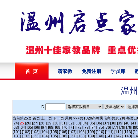
首 页
请家教
免费注册
学员库
温州
ID
当前第
25
页
首页
上一页
下一页
尾页
>>>共
1820
条教员信息 共
182
页 每页
10
[24]
25
[26]
[27]
[28]
[29]
[30]
[31]
[32]
[33]
[34]
[35]
[36]
[37]
[38]
[39]
[40]
[41]
[63]
[64]
[65]
[66]
[67]
[68]
[69]
[70]
[71]
[72]
[73]
[74]
[75]
[76]
[77]
[78]
[79]
[80
[101]
[102]
[103]
[104]
[105]
[106]
[107]
[108]
[109]
[110]
[111]
[112]
[113]
[11
[131]
[132]
[133]
[134]
[135]
[136]
[137]
[138]
[139]
[140]
[141]
[142]
[143]
[14