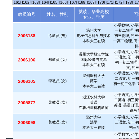
[161]
[162]
[163]
[164]
[165]
[166]
[167]
[168]
[169]
[170]
[171]
[172]
[173]
[17
就读、毕业高校
教员编号
姓名、性别
可
专业、学历
小学数学, 小学
温州大学
一初二物理, 初
2006138
徐教员.(男)
电子信息科学与技术
初三物理, 初三
本科大三在读
一高二物理, 高
操
小学语文, 小学
温州大学瓯江学院
二语文, 初一初
2006106
郑教员.(女)
国际经济与贸易
初一初二物理,
本科大二在读
文, 初
小学语文, 小学
温州医科大学
二语文, 初一初
2006105
李教员.(女)
药学
初一初二化学, 
本科大二在读
小学语文, 小学
浙江农林大学
二英语, 初三英
2005877
柴教员.(女)
英语
英语, 英语口语
在职培训机构教师
商务
温州大学
小学语文, 小学
2006098
莫教员.(女)
法学
二语文, 初一初
本科大一在读
初三英
小学数学, 小学