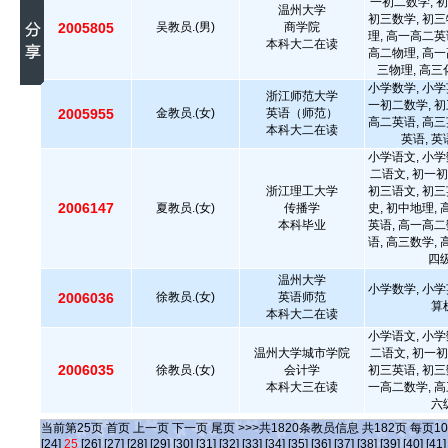
一初二数学, 初
温州大学
初三数学, 初三
2005805
吴教员.(男)
商学院
理, 高一高二英
本科大二在读
高二物理, 高一
三物理, 高三
小学数学, 小学
浙江师范大学
一初二数学, 初
2005955
金教员.(女)
英语（师范）
高二英语, 高三
本科大二在读
英语, 
小学语文, 小学
二语文, 初一初
浙江理工大学
初三语文, 初三
2006147
夏教员.(女)
传播学
史, 初中地理,
本科毕业
英语, 高一高二
语, 高三数学,
四级
温州大学
小学数学, 小学
2006036
徐教员.(女)
英语师范
算
本科大二在读
小学语文, 小学
温州大学城市学院
二语文, 初一初
2006035
徐教员.(女)
会计学
初三英语, 初三
本科大三在读
一高二数学, 高
六
当前第
25
页
首页
上一页
下一页
尾页
>>>共
1820
条教员信息 共
182
页 每页
10
[24]
25
[26]
[27]
[28]
[29]
[30]
[31]
[32]
[33]
[34]
[35]
[36]
[37]
[38]
[39]
[40]
[41]