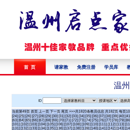
首 页
请家教
免费注册
学员库
温州
ID
当前第
49
页
首页
上一页
下一页
尾页
>>>共
1820
条教员信息 共
182
页 每页
10
[24]
[25]
[26]
[27]
[28]
[29]
[30]
[31]
[32]
[33]
[34]
[35]
[36]
[37]
[38]
[39]
[40]
[41
[63]
[64]
[65]
[66]
[67]
[68]
[69]
[70]
[71]
[72]
[73]
[74]
[75]
[76]
[77]
[78]
[79]
[80
[101]
[102]
[103]
[104]
[105]
[106]
[107]
[108]
[109]
[110]
[111]
[112]
[113]
[11
[131]
[132]
[133]
[134]
[135]
[136]
[137]
[138]
[139]
[140]
[141]
[142]
[143]
[14