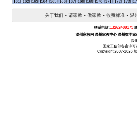
[161]
[162]
[163]
[164]
[165]
[166]
[167]
[168]
[169]
[170]
[171]
[172]
[173]
[17
关于我们
-
请家教
-
做家教
-
收费标准
-
温
13262409175
联系电话:
温州家教网
温州家教中心
温州数学家
温
国家工信部备案许可
Copyright 2007-2026