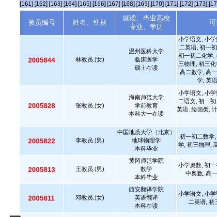
[161]
[162]
[163]
[164]
[165]
[166]
[167]
[168]
[169]
[170]
[171]
[172]
[173]
[17
就读、毕业高校
教员编号
姓名、性别
可
专业、学历
小学语文, 小学
二英语, 初一初
温州医科大学
初一初二化学, 
2005844
林教员.(女)
临床医学
三物理, 初三化
硕士在读
高二数学, 高
学, 英
小学语文, 小学
海南师范大学
二语文, 初一初
2005828
张教员.(女)
学前教育
英语, 绘画类,
本科大一在读
中国地质大学（北京）
初一初二数学,
2005822
李教员.(男)
地球物理学
学, 初三物理,
本科毕业
黄冈师范学院
小学奥数, 初一
2005813
王教员.(男)
数学
中奥数, 高
本科毕业
西安翻译学院
小学语文, 小学
2005811
邓教员.(女)
英语翻译
二英语, 初
本科在读