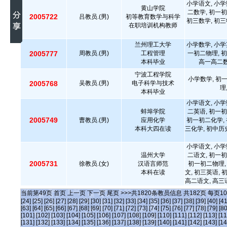
小学语文, 小学
黄山学院
二数学, 初一初
2005722
吕教员.(男)
初等教育数学与科学
初三数学, 初三
在职培训机构教师
兰州理工大学
小学数学, 小学
2005777
周教员.(男)
工程管理
一初二物理, 初
本科毕业
高一高二数
宁波工程学院
小学数学, 初
2005768
吴教员.(男)
电子科学与技术
理
本科毕业
小学语文, 小学
蚌埠学院
二英语, 初一初
2005749
曹教员.(男)
应用化学
初一初二化学, 
本科大四在读
三化学, 初中历
小学语文, 小学
温州大学
二语文, 初一初
2005731
徐教员.(女)
汉语言师范
初一初二物理,
本科在读
文, 初三英语, 
高二语文, 高三
当前第
49
页
首页
上一页
下一页
尾页
>>>共
1820
条教员信息 共
182
页 每页
10
[24]
[25]
[26]
[27]
[28]
[29]
[30]
[31]
[32]
[33]
[34]
[35]
[36]
[37]
[38]
[39]
[40]
[41
[63]
[64]
[65]
[66]
[67]
[68]
[69]
[70]
[71]
[72]
[73]
[74]
[75]
[76]
[77]
[78]
[79]
[80
[101]
[102]
[103]
[104]
[105]
[106]
[107]
[108]
[109]
[110]
[111]
[112]
[113]
[11
[131]
[132]
[133]
[134]
[135]
[136]
[137]
[138]
[139]
[140]
[141]
[142]
[143]
[14